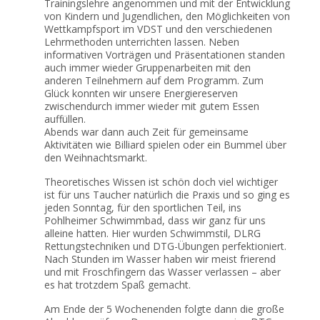
Trainingslehre angenommen und mit der Entwicklung
von Kindern und Jugendlichen, den Möglichkeiten von
Wettkampfsport im VDST und den verschiedenen
Lehrmethoden unterrichten lassen. Neben
informativen Vorträgen und Präsentationen standen
auch immer wieder Gruppenarbeiten mit den
anderen Teilnehmern auf dem Programm. Zum
Glück konnten wir unsere Energiereserven
zwischendurch immer wieder mit gutem Essen
auffüllen.
Abends war dann auch Zeit für gemeinsame
Aktivitäten wie Billiard spielen oder ein Bummel über
den Weihnachtsmarkt.
Theoretisches Wissen ist schön doch viel wichtiger
ist für uns Taucher natürlich die Praxis und so ging es
jeden Sonntag, für den sportlichen Teil, ins
Pohlheimer Schwimmbad, dass wir ganz für uns
alleine hatten. Hier wurden Schwimmstil, DLRG
Rettungstechniken und DTG-Übungen perfektioniert.
Nach Stunden im Wasser haben wir meist frierend
und mit Froschfingern das Wasser verlassen – aber
es hat trotzdem Spaß gemacht.
Am Ende der 5 Wochenenden folgte dann die große